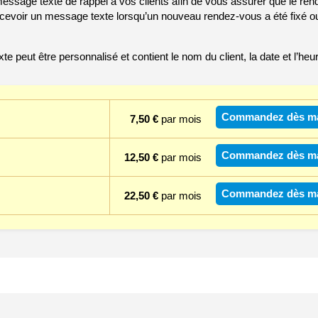
ssage texte de rappel à vos clients afin de vous assurer que le ren
evoir un message texte lorsqu’un nouveau rendez-vous a été fixé o
 peut être personnalisé et contient le nom du client, la date et l’he
Commandez dès ma
7,50 €
par mois
Commandez dès ma
12,50 €
par mois
Commandez dès ma
22,50 €
par mois